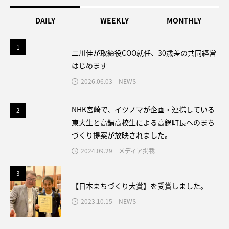
DAILY
WEEKLY
MONTHLY
1
1
二川佳が取締役COO就任、30歳差の共同経営
はじめます
2026.06.03
NEWS
2
NHK宮崎で、イツノマが企画・連携している
2
東大生と高鍋高校生による高鍋町長へのまち
づくり提案が放映されました。
2024.09.29
メディア掲載
3
3
【日本まちづくり大賞】を受賞しました。
2023.10.15
NEWS