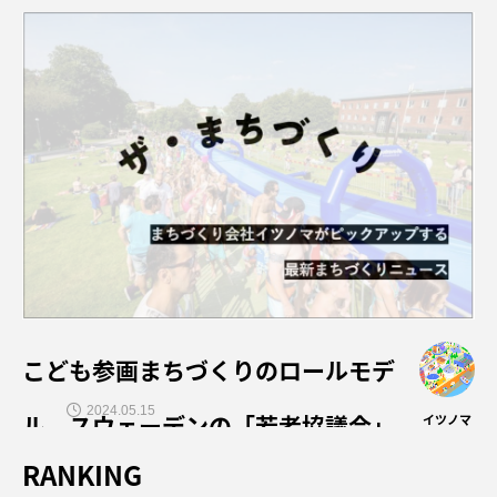
りの新たな可能性
こども参画まちづくりのロールモデ
2024.05.15
ル、スウェーデンの「若者協議会」
イツノマ
RANKING