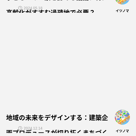
2024.05.18
高齢化がすすむ過疎地で必要？
イツノマ
地域の未来をデザインする：建築企
2024.12.14
画プロデュースが切り拓くまちづく
イツノマ