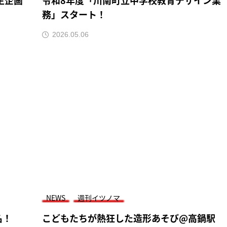
生企画
令和8年度「川南町立中学校教育デザイン業
務」スタート！
2026.05.06
NEWS
週刊イツノマ
名！
こどもたちが熱狂した造形あそび@高鍋駅