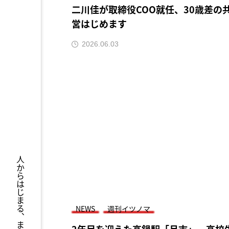
二川佳が取締役COO就任、30歳差の
営はじめます
2026.06.03
人からはじまる、まちづくり
NEWS
週刊イツノマ