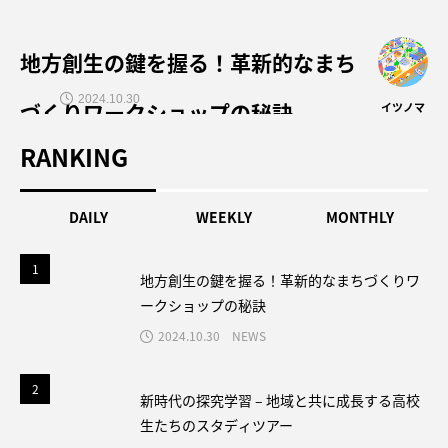
地方創生の鍵を握る！革新的なまち
2024.10.30
づくりワークショップの秘訣
イツノマ
RANKING
DAILY
WEEKLY
MONTHLY
1
1
地方創生の鍵を握る！革新的なまちづくりワ
ークショップの秘訣
2024.10.30
NEWS
2
2
新時代の探究学習 – 地域と共に成長する高校
生たちのスタディツアー