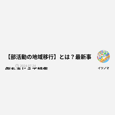
【部活動の地域移行】とは？最新事
2024.07.24
例をまじえて特集
イツノマ