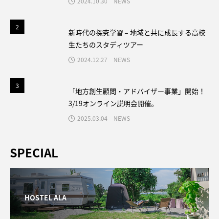
2024.10.30
NEWS
2
2
新時代の探究学習 – 地域と共に成長する高校
生たちのスタディツアー
2024.12.27
NEWS
3
3
「地方創生顧問・アドバイザー事業」開始！
3/19オンライン説明会開催。
2025.03.04
NEWS
SPECIAL
HOSTEL ALA