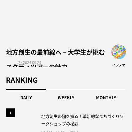
地方創生の最前線へ – 大学生が挑む
2024.09.24
スタディツアーの魅力
イツノマ
RANKING
DAILY
WEEKLY
MONTHLY
1
1
地方創生の鍵を握る！革新的なまちづくりワ
ークショップの秘訣