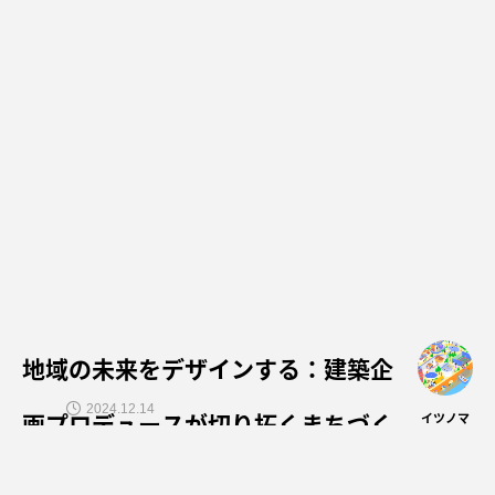
地域の未来をデザインする：建築企
2024.12.14
画プロデュースが切り拓くまちづく
イツノマ
りの新たな可能性