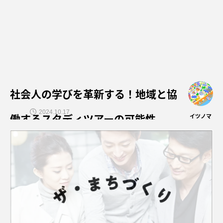
社会人の学びを革新する！地域と協
2024.10.17
働するスタディツアーの可能性
イツノマ