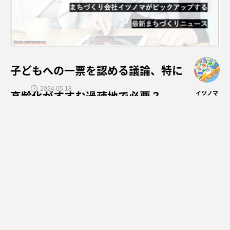
子どもへの一票を認める議論、特に
2024.05.18
高齢化がすすむ過疎地で必要？
イツノマ