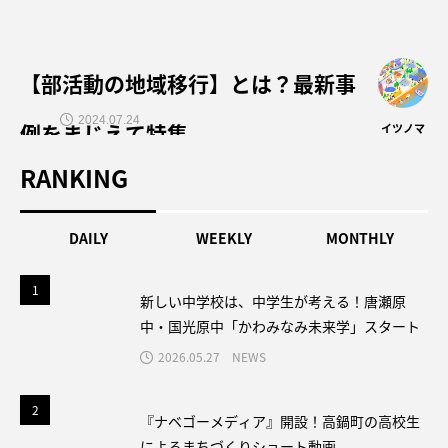
【部活動の地域移行】とは？最新事
2024.07.24
例をまじえて特集
イツノマ
RANKING
DAILY
WEEKLY
MONTHLY
1
1
新しい中学校は、中学生が考える！唐瀬原
中・国光原中「かわみなみ未来学」スタート
2026.05.27
NEWS
2
2
『ナベゴーメディア』開設！高鍋町の高校生
によるまちづくりショート動画