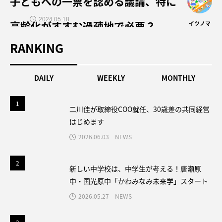
子どもへの一票を認める議論、特に
2024.05.18
高齢化がすすむ過疎地で必要？
イツノマ
RANKING
DAILY
WEEKLY
MONTHLY
1
1
二川佳が取締役COO就任、30歳差の共同経営
はじめます
2026.06.03
NEWS
2
2
新しい中学校は、中学生が考える！唐瀬原
中・国光原中「かわみなみ未来学」スタート
2026.05.27
NEWS