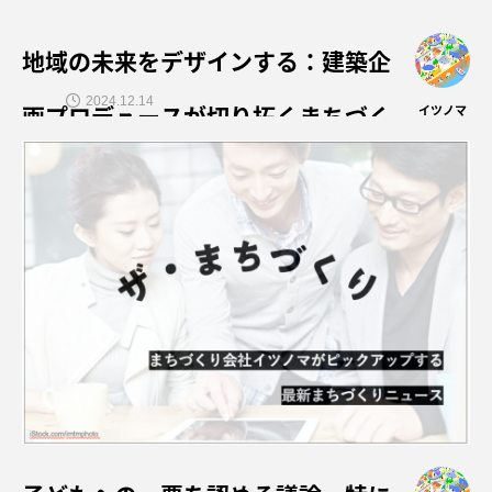
地域の未来をデザインする：建築企
2024.12.14
画プロデュースが切り拓くまちづく
イツノマ
りの新たな可能性