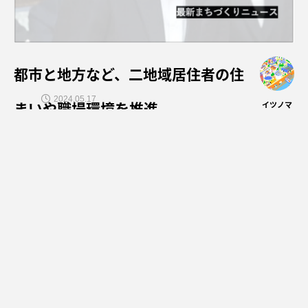
都市と地方など、二地域居住者の住
2024.05.17
まいや職場環境を推進
イツノマ