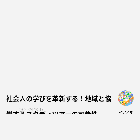
社会人の学びを革新する！地域と協
2024.10.17
働するスタディツアーの可能性
イツノマ