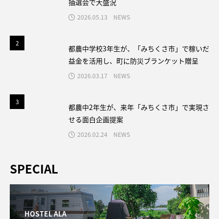
抽選会で大盛況
2026.05.13
NEWS
2
2
都農中学校3年生が、「みちくさ市」で稼いだ
益金を活用し、町に防災ブランケット贈呈
2026.03.17
NEWS
3
3
都農中2年生が、来年「みちくさ市」で実現さ
せる面白企画提案
2026.02.24
NEWS
SPECIAL
HOSTEL ALA