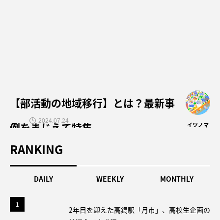
【部活動の地域移行】とは？最新事
2024.07.24
例をまじえて特集
イツノマ
RANKING
DAILY
WEEKLY
MONTHLY
1
1
2年目を迎えた高鍋駅「月市」、高校生企画の