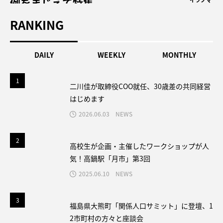
例をまじえて特集
イツノマ
RANKING
DAILY
WEEKLY
MONTHLY
1
1
二川佳が取締役COO就任、30歳差の共同経営
はじめます
2026.06.03
NEWS
2
2
高校生が企画・主催したワークショップが人
気！高鍋駅「月市」第3回
2025.06.10
NEWS
3
3
福島県大熊町「関係人口サミット」に登壇、1
2市町村の方々と座談会