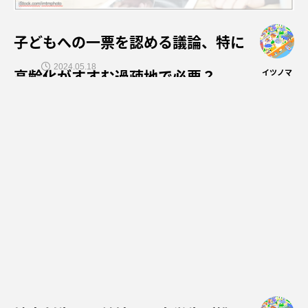
子どもへの一票を認める議論、特に
2024.05.18
高齢化がすすむ過疎地で必要？
イツノマ