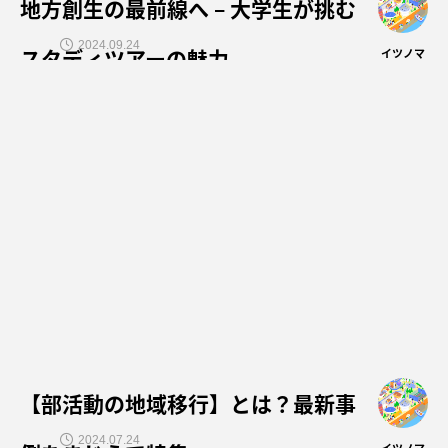
地方創生の最前線へ – 大学生が挑む
2024.09.24
スタディツアーの魅力
イツノマ
【部活動の地域移行】とは？最新事
2024.07.24