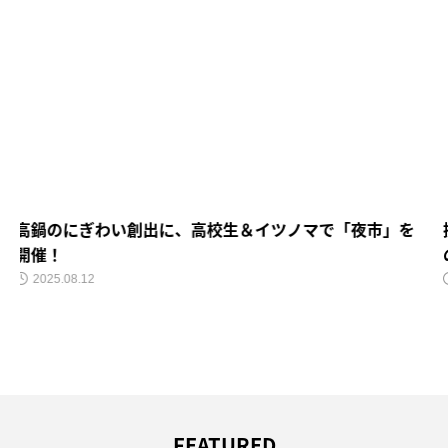
提案で終わらせず中学生が本気で実現、商店街で22万円
の売上を稼いだ「みちくさ市」
2024.10.27
FEATURED