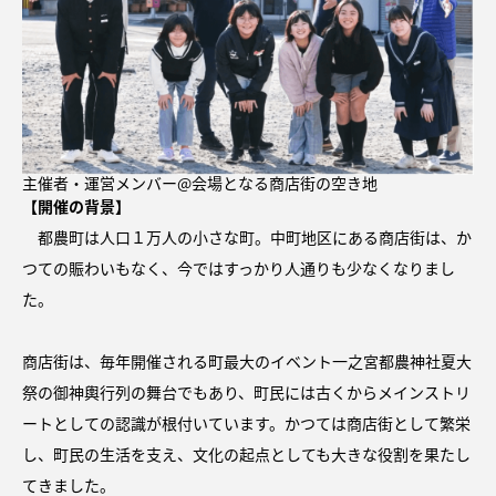
主催者・運営メンバー@会場となる商店街の空き地
【
開催
の背景】
都農町は人口１万人の小さな町。中町地区にある商店街は、か
つての賑わいもなく、今ではすっかり人通りも少なくなりまし
た。
商店街は、毎年開催される町最大のイベント一之宮都農神社夏大
祭の御神輿行列の舞台でもあり、町民には古くからメインストリ
ートとしての認識が根付いています。かつては商店街として繁栄
し、町民の生活を支え、文化の起点としても大きな役割を果たし
てきました。