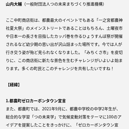
山内大輔
（一般財団法人つの未来まちづくり推進機構）
ここ中町商店街は、都農最大のイベントでもある「一之宮都農神
社夏大祭」のメインストリートであることはもちろん、土曜夜市
や日本一の長さを目指したカッパ巻を作るひょうすんぼ祭が開催
されるなど幼少期の思い出が沢山詰まった場所です。今では人が
行き交う姿が殆ど見られなくなりました。「みちくさ市」を皮切
りに、この商店街に新たな景色を生むチャレンジがいよいよ始ま
ります。多くの町民とこのチャレンジを共有したいですね！
【経緯】
1.都農町ゼロカーボンタウン宣言
また、都農町では、2021年9月に、都農中学校の中学2年生が、
総合的な学習「つの未来学」で気候変動対策をテーマに100のア
イデアを提案したことをきっかけに、「ゼロカーボンタウン宣