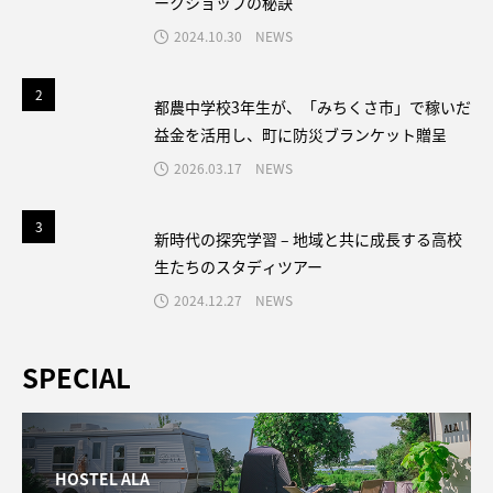
ークショップの秘訣
2024.10.30
NEWS
2
2
都農中学校3年生が、「みちくさ市」で稼いだ
益金を活用し、町に防災ブランケット贈呈
2026.03.17
NEWS
3
3
新時代の探究学習 – 地域と共に成長する高校
生たちのスタディツアー
2024.12.27
NEWS
SPECIAL
HOSTEL ALA