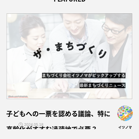
子どもへの一票を認める議論、特に
2024.05.18
高齢化がすすむ過疎地で必要？
イツノマ