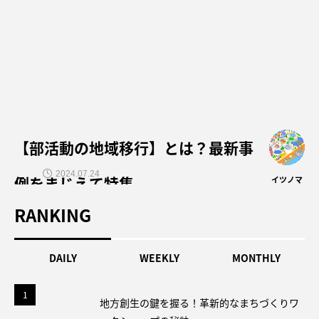
【部活動の地域移行】とは？最新事
2024.07.24
例をまじえて特集
イツノマ
RANKING
DAILY
WEEKLY
MONTHLY
1
1
地方創生の鍵を握る！革新的なまちづくりワ