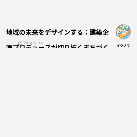
地域の未来をデザインする：建築企
2024.12.14
画プロデュースが切り拓くまちづく
イツノマ
りの新たな可能性