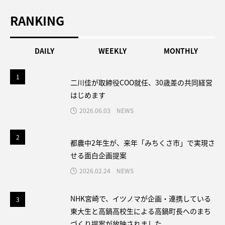
RANKING
DAILY
WEEKLY
MONTHLY
1
1
二川佳が取締役COO就任、30歳差の共同経営
はじめます
2026.06.03
NEWS
2
2
都農中2年生が、来年「みちくさ市」で実現さ
せる面白企画提案
2026.02.24
NEWS
3
NHK宮崎で、イツノマが企画・連携している
3
東大生と高鍋高校生による高鍋町長へのまち
づくり提案が放映されました。