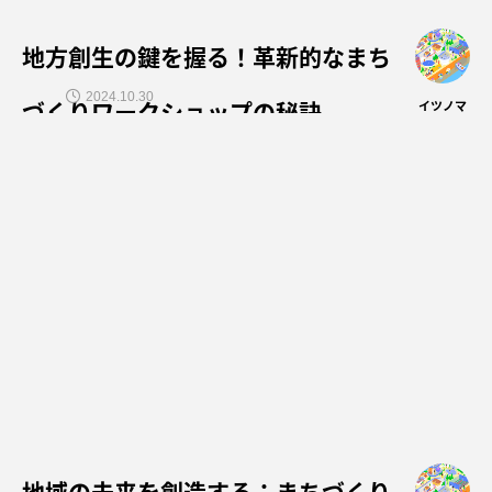
地方創生の鍵を握る！革新的なまち
2024.10.30
づくりワークショップの秘訣
イツノマ
地域の未来を創造する：まちづくり