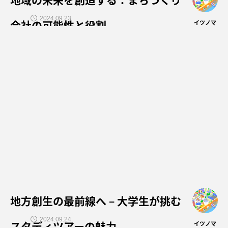
2024.09.23
会社の可能性と役割
イツノマ
地方創生の最前線へ – 大学生が挑む
2024.09.24
スタディツアーの魅力
イツノマ