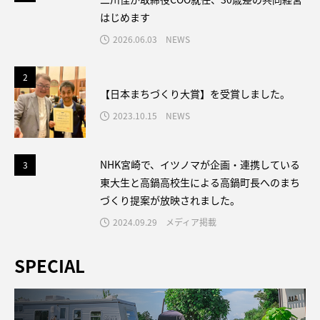
はじめます
2026.06.03
NEWS
2
2
【日本まちづくり大賞】を受賞しました。
2023.10.15
NEWS
3
NHK宮崎で、イツノマが企画・連携している
3
東大生と高鍋高校生による高鍋町長へのまち
づくり提案が放映されました。
2024.09.29
メディア掲載
SPECIAL