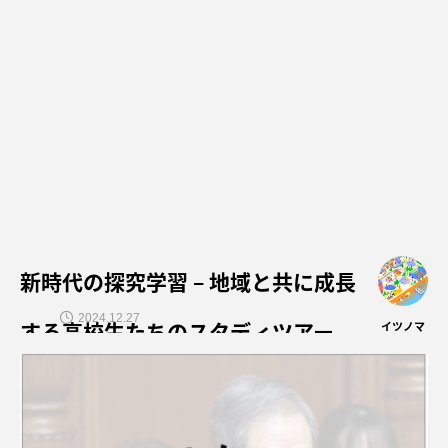
新時代の探究学習 – 地域と共に成長
2024.12.27
する高校生たちのスタディツアー
イツノマ