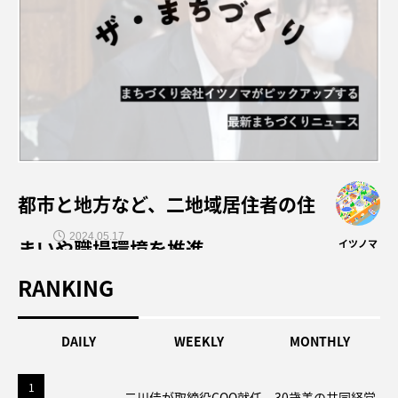
都市と地方など、二地域居住者の住
2024.05.17
まいや職場環境を推進
イツノマ
RANKING
DAILY
WEEKLY
MONTHLY
1
1
二川佳が取締役COO就任、30歳差の共同経営